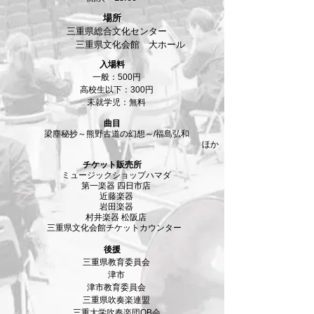
場所​
三重県総合文化センター
​ 三重県文化会館 大ホール
​入場料
一般：500円
高校生以下：300円
未就学児：無料
曲目
梁塵秘抄～熊野古道の幻想～/福島弘和
​ ほか
チケット販売所
ミュージックショップハマダ
第一楽器 四日市店
近藤楽器
岩田楽器
村井楽器 松阪店
​ 三重県文化会館チケットカウンター
後援​
三重県教育委員会
津市
津市教育委員会
​ 三重県吹奏楽連盟
三重大学吹奏楽団OB会