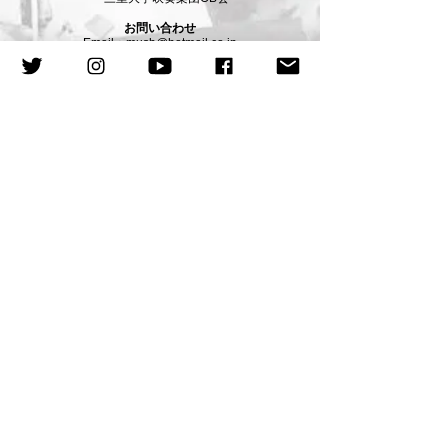
お問い合わせ​
Email：
musb@hotmail.co.jp
Twitter：
@miemusb
Instagram：
@miemusb
Facebook：
facebook.com/miemusb/
【ご来場あたってのお願い】
●以下に該当するお客様のご来場はお控えください。
​ ・37.5度以上の発熱や新型コロナウイルス感染に疑われる症状
があるお客様(入場時に検温いたします)
・新型コロナウイルス感染症陽性とされた者との濃厚接触があ
るお客様
・過去2週間以内に政府から入国制限、入国後の観察期間を必
要とされている国・地域への訪問歴及び当該在住者との濃厚接触
があるお客様
●入場前に、お名前・ご住所・お電話番号を記入していただきま
す。
※スタッフが入口で確認いたします。新型コロナウイルス感染
症の感染発生が疑われる場合には、これらの情報が保健所等の公
的機関へ提供されることがあります。
※公演終了後1か月保存し、新型コロナウイルス感染症の発症
がなければ責任をもって破棄します。
●マスクのご着用および咳エチケットにご協力をお願いいたしま
す。また、手洗い・手指消毒の徹底をお願いいたします。手指用
消毒液は館内入口等に設置しておりますので、入館前に必ずご利
用ください。マスク着用や消毒が困難な場合は、ご相談くださ
い。
●基礎疾患をお持ちの方、妊娠中の方、未就学児童をお連れの方